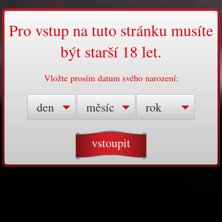
Pro vstup na tuto stránku musíte
být starší 18 let.
Vložte prosím datum svého narození:
den
měsíc
rok